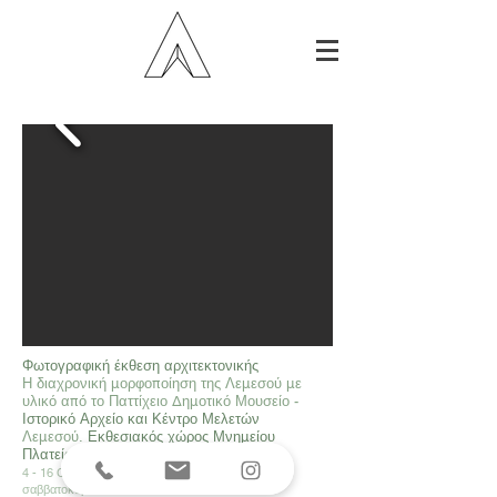
Φωτογραφική έκθεση αρχιτεκτονικής
Η διαχρονική μορφοποίηση της Λεμεσού με
υλικό από το Παττίχειο Δημοτικό Μουσείο -
Ιστορικό Αρχείο και Κέντρο Μελετών
Λεμεσού.
Εκθεσιακός χώρος Μνημείου
Πλατείας Ηρώων
4 - 16 Οκτωβρίου, καθημερινά 15:00 - 20:00 και τα
σαββατοκύριακα 10:00 - 13:00